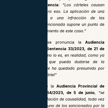
Mercantil nº3 de Valencia
: “Los cárteles causan
daño porque sirven para eso. La aplicación de una
presunción de daño a una infracción de las
características de la sancionada supone un punto de
partida para el enjuiciamiento de este caso.”
En la misma línea se pronuncia la
Audiencia
Provincial de Madrid Sentencia 33/2023, de 21 de
julio
“el problema aquí no lo es, en realidad, como ya
lo hemos explicado, que pueda dudarse de la
existencia de daño, que ha quedado presumido por
las circunstancias del cártel”
Igualmente lo entiende la
Audiencia Provincial de
Soria en Sentencia 154/2023, de 5 de junio
,
“se
acredita el daño y la relación de causalidad, toda vez
que el demandado era uno de los sancionados por la