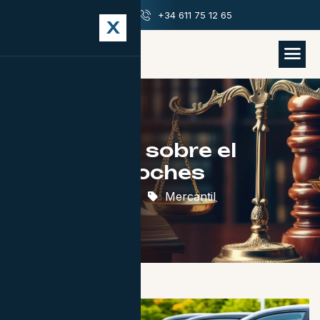
info@abogadosjrm.com
+34 611 75 12 65
X
Sentencias sobre el
Cártel de coches
7 de marzo de 2024
Mercantil