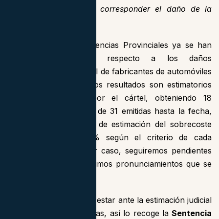
de una parte le suele corresponder el daño de la
otra.”
.
Como vemos, las Audiencias Provinciales ya se han
venido pronunciando respecto a los daños
ocasionados en el cártel de fabricantes de automóviles
y, por regla general, los resultados son estimatorios
para los afectados por el cártel, obteniendo 18
sentencias estimatorias de 31 emitidas hasta la fecha,
variando el porcentaje de estimación del sobrecoste
entre el 5% y el 7% según el criterio de cada
Audiencia. En cualquier caso, seguiremos pendientes
de cuáles son los próximos pronunciamientos que se
emitan.
También deberemos de estar ante la estimación judicial
del daño que, entre otras, así lo recoge la
Sentencia