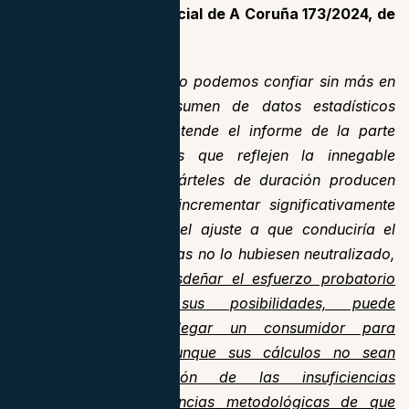
de la Audiencia Provincial de A Coruña 173/2024, de
18 de marzo
:
«si bien es cierto que no podemos confiar sin más en
la presentación y resumen de datos estadísticos
como, en esencia, pretende el informe de la parte
demandante, por más que reflejen la innegable
realidad de que los cárteles de duración producen
siempre el efecto de incrementar significativamente
los precios o impedir el ajuste a que conduciría el
mercado si los cartelistas no lo hubiesen neutralizado,
t
ampoco podemos desdeñar el esfuerzo probatorio
que, dentro de sus posibilidades, puede
razonablemente desplegar un consumidor para
acreditar el daño, aunque sus cálculos no sean
admisibles por razón de las insuficiencias
informativas y deficiencias metodológicas de que