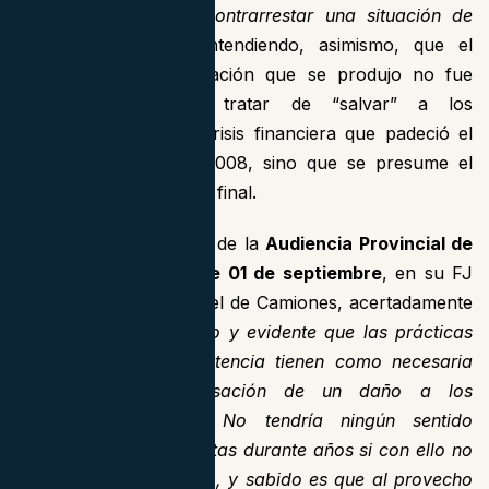
exclusivamente para contrarrestar una situación de
crisis económica.”
, entendiendo, asimismo, que el
intercambio de información que se produjo no fue
exclusivamente para tratar de “salvar” a los
concesionarios de la crisis financiera que padeció el
mercado español en 2008, sino que se presume el
daño causado al cliente final.
Asimismo, la Sentencia de la
Audiencia Provincial de
Granada 600/2022, de 01 de septiembre
, en su FJ
4º, en materia del Cártel de Camiones, acertadamente
considera
“que es claro y evidente que las prácticas
contrarias a la competencia tienen como necesaria
consecuencia la causación de un daño a los
compradores finales. No tendría ningún sentido
mantener estas conductas durante años si con ello no
se obtenía un provecho, y sabido es que al provecho