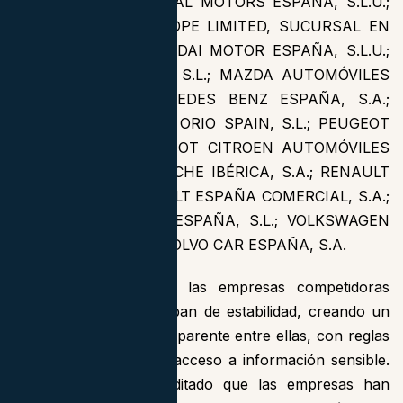
ESPAÑA, S.L.; GENERAL MOTORS ESPAÑA, S.L.U.;
HONDA MOTOR EUROPE LIMITED, SUCURSAL EN
ESPAÑA, S.L.; HYUNDAI MOTOR ESPAÑA, S.L.U.;
KIA MOTORS IBERIA, S.L.; MAZDA AUTOMÓVILES
ESPAÑA, S.A.; MERCEDES BENZ ESPAÑA, S.A.;
NISSAN IBERIA, S.A.; ORIO SPAIN, S.L.; PEUGEOT
ESPAÑA, S.A.; PEUGEOT CITROEN AUTOMÓVILES
ESPAÑA, S.A.; PORSCHE IBÉRICA, S.A.; RENAULT
ESPAÑA, S.A.; RENAULT ESPAÑA COMERCIAL, S.A.;
SEAT, S.A.; TOYOTA ESPAÑA, S.L.; VOLKSWAGEN
AUDI ESPAÑA, S.A.; VOLVO CAR ESPAÑA, S.A.
Estas reuniones entre las empresas competidoras
eran regulares y gozaban de estabilidad, creando un
sistema cerrado y transparente entre ellas, con reglas
de reciprocidad y con acceso a información sensible.
Con ello, quedó acreditado que las empresas han