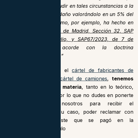
adolece su informe
. Acudir en tales circunstancias a la
estimación judicial del daño valorándolo en un 5% del
precio de compra – como, por ejemplo, ha hecho en
casos parecidos la
AP de Madrid, Sección 32, SAP
33/2023, de 21 de julio, y SAP67/2023, de 7 de
noviembre
– resulta acorde con la doctrina
jurisprudencial» (par.10)”
Si estás afectado por el
cártel de fabricantes de
automóviles
o por el
cártel de camiones
,
tenemos
amplia experiencia en materia
, tanto en lo teórico,
como en lo práctico, por lo que no dudes en ponerte
en contacto con nosotros para recibir el
asesoramiento y, en su caso, poder reclamar con
nosotros el sobrecoste que se pagó en la
compraventa del vehículo