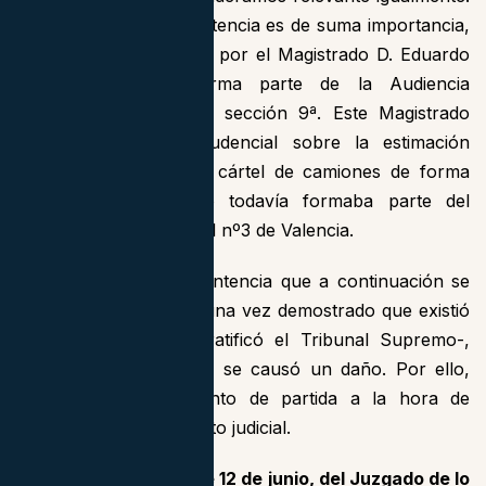
Este extracto de la Sentencia es de suma importancia,
puesto que fue dictada por el Magistrado D. Eduardo
Pastor, quien ya forma parte de la Audiencia
Provincial de Valencia, sección 9ª. Este Magistrado
asentó criterio jurisprudencial sobre la estimación
judicial del daño en el cártel de camiones de forma
muy acertada cuando todavía formaba parte del
Juzgado de lo Mercantil nº3 de Valencia.
En este caso, en la Sentencia que a continuación se
cita, nos da pie a que una vez demostrado que existió
un cártel -conforme ratificó el Tribunal Supremo-,
debemos presumir que se causó un daño. Por ello,
debe ser este un punto de partida a la hora de
afrontar el procedimiento judicial.
Sentencia 65/2023, de 12 de junio, del Juzgado de lo