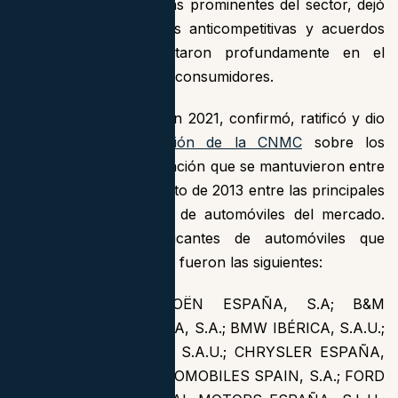
parte de las marcas más prominentes del sector, dejó
una estela de prácticas anticompetitivas y acuerdos
colusorios que impactaron profundamente en el
mercado español y sus consumidores.
El Tribunal Supremo, en 2021, confirmó, ratificó y dio
firmeza a la
Resolución de la CNMC
sobre los
intercambios de información que se mantuvieron entre
febrero de 2006 y agosto de 2013 entre las principales
marcas de fabricantes de automóviles del mercado.
Las marcas de fabricantes de automóviles que
participaron en el cártel fueron las siguientes:
AUTOMÓVILES CITROËN ESPAÑA, S.A; B&M
AUTOMÓVILES ESPAÑA, S.A.; BMW IBÉRICA, S.A.U.;
CHEVROLET ESPAÑA, S.A.U.; CHRYSLER ESPAÑA,
S.L.; FIAT GROUP AUTOMOBILES SPAIN, S.A.; FORD