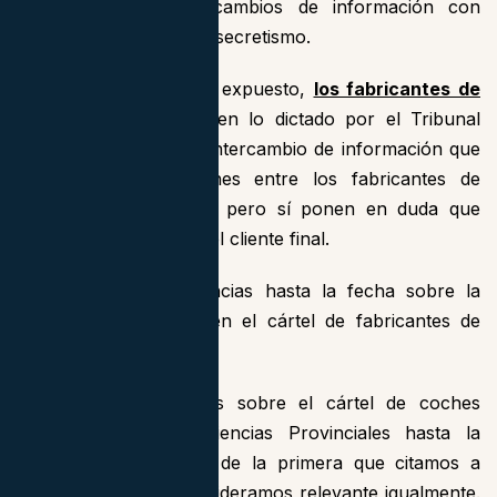
desarrollado los intercambios de información con
manifiesta ocultación y secretismo.
No obstante a todo lo expuesto,
los fabricantes de
automóviles
no discuten lo dictado por el Tribunal
Supremo, es decir, el intercambio de información que
existía en las reuniones entre los fabricantes de
automóviles partícipes, pero sí ponen en duda que
causara un daño para el cliente final.
¿Qué dicen las Sentencias hasta la fecha sobre la
presunción del daño en el cártel de fabricantes de
automóviles?
Veamos las Sentencias sobre el cártel de coches
emitidas por las Audiencias Provinciales hasta la
fecha, con excepción de la primera que citamos a
continuación, que consideramos relevante igualmente.