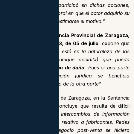
conducta colusoria y participó en dichas acciones,
dentro del ámbito temporal en que el actor adquirió su
vehículo, debiendo desestimarse el motivo.”
Por su parte, la
Audiencia Provincial de Zaragoza,
en Sentencia 302/2023, de 05 de julio
, expone que
“se puede concluir que está en la naturaleza de las
cosas («id quod plerumque accidit») que pueda
presumirse la existencia de daño
. Pues
si una parte
del contrato o relación jurídica se beneficia
ilícitamente, será a costa de la otra parte
”
La Audiencia Provincial de Zaragoza, en la Sentencia
citada, efectivamente concluye que resulta de difícil
comprensión que
“los intercambios de información
sensible y abundante y relativo a fabricantes, Redes
de concesionario y negocio post-venta se hiciera