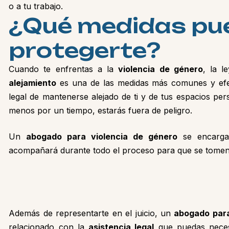
o a tu trabajo.
¿
Q
u
é
m
e
d
i
d
a
s
p
u
p
r
o
t
e
g
e
r
t
e
?
Cuando te enfrentas a la
violencia de género
, la l
alejamiento
es una de las medidas más comunes y efect
legal de mantenerse alejado de ti y de tus espacios pe
menos por un tiempo, estarás fuera de peligro.
Un
abogado para violencia de género
se encargar
acompañará durante todo el proceso para que se tomen 
Además de representarte en el juicio, un
abogado para
relacionado con la
asistencia legal
que puedas necesi