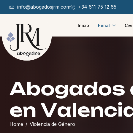
info@abogadosjrm.com
+34 611 75 12 65
Inicio
Penal
Civi
A
b
o
g
a
d
o
s
e
n
V
a
l
e
n
c
i
Home
Violencia de Género