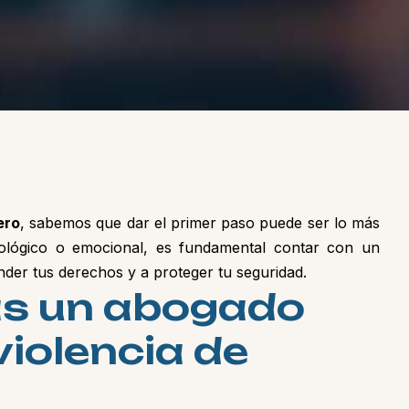
ero
, sabemos que dar el primer paso puede ser lo más
cológico o emocional, es fundamental contar con un
der tus derechos y a proteger tu seguridad.
a
s
u
n
a
b
o
g
a
d
o
v
i
o
l
e
n
c
i
a
d
e