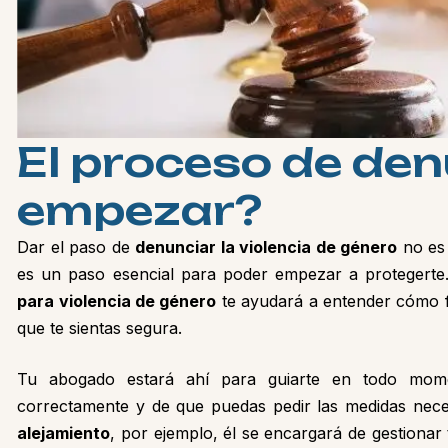
E
l
p
r
o
c
e
s
o
d
e
d
e
n
e
m
p
e
z
a
r
?
Dar el paso de
denunciar la violencia de género
no es 
es un paso esencial para poder empezar a protegerte
para violencia de género
te ayudará a entender cómo 
que te sientas segura.
Tu abogado estará ahí para guiarte en todo mo
correctamente y de que puedas pedir las medidas nece
alejamiento
, por ejemplo, él se encargará de gestionar