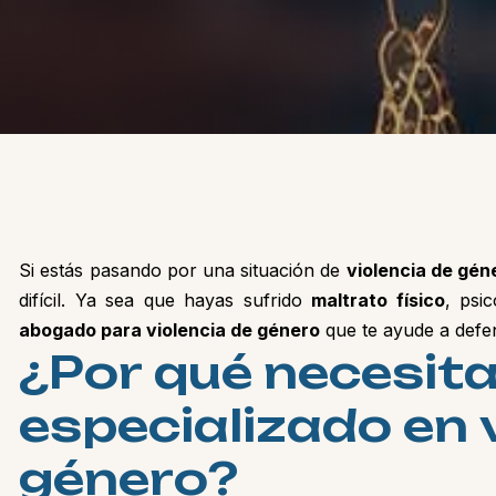
Si estás pasando por una situación de
violencia de gén
difícil. Ya sea que hayas sufrido
maltrato físico
, psi
abogado para violencia de género
que te ayude a defen
¿
P
o
r
q
u
é
n
e
c
e
s
i
t
e
s
p
e
c
i
a
l
i
z
a
d
o
e
n
g
é
n
e
r
o
?