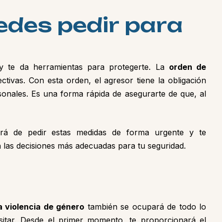
e
d
e
s
p
e
d
i
r
p
a
r
a
ey te da herramientas para protegerte. La
orden de
ivas. Con esta orden, el agresor tiene la obligación
rsonales. Es una forma rápida de asegurarte de que, al
á de pedir estas medidas de forma urgente y te
las decisiones más adecuadas para tu seguridad.
 violencia de género
también se ocupará de todo lo
tar. Desde el primer momento, te proporcionará el