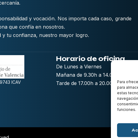
cercanía.
sponsabilidad y vocación. Nos importa cada caso, grande
ona que confía en nosotros.
ad y tu confianza, nuestro mayor logro.
Horario de oficina
De Lunes a Viernes
Mañana de 9.30h a 14.00h
Para ofrece
19743 ICAV
Tarde de 17.00h a 20.00h
para almace
estas tecn
navegación o
consentimie
funciones.
Ac
rved.