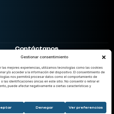
Contáctanos
info@abogadosjrm.com
Gestionar consentimiento
+34 611 75 12 65
r las mejores experiencias, utilizamos tecnologías como las cookies
+34 611 75 12 65
nar y/o acceder a la información del dispositivo. El consentimiento de
C/ Comedias, 11, 4, Ciutat Vella,
ologías nos permitirá procesar datos como el comportamiento de
 las identificaciones únicas en este sitio. No consentir o retirar el
46003, Valencia, España
nto, puede afectar negativamente a ciertas características y
eptar
Denegar
Ver preferencias