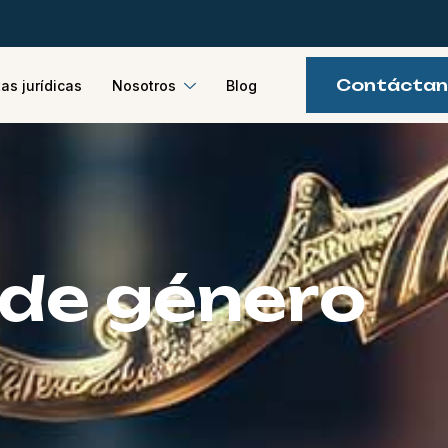
Contácta
as jurídicas
Nosotros
Blog
d
e
g
é
n
e
r
o