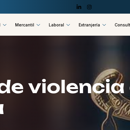
l
Mercantil
Laboral
Extranjería
Consult
d
e
v
i
o
l
e
n
c
i
a
a