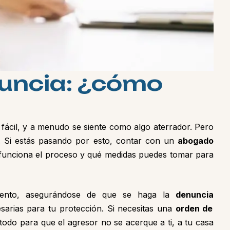
u
n
c
i
a
:
¿
c
ó
m
o
fácil, y a menudo se siente como algo aterrador. Pero
. Si estás pasando por esto, contar con un
abogado
funciona el proceso y qué medidas puedes tomar para
mento, asegurándose de que se haga la
denuncia
sarias para tu protección. Si necesitas una
orden de
 todo para que el agresor no se acerque a ti, a tu casa