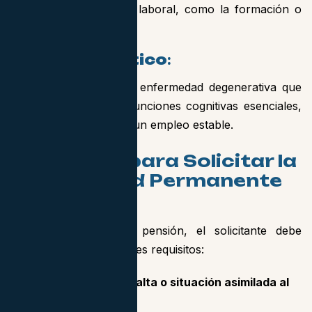
no impliquen esfuerzo laboral, como la formación o
actividades creativas.
Ejemplo práctico
:
Una persona con una enfermedad degenerativa que
afecta la movilidad y funciones cognitivas esenciales,
impidiéndole mantener un empleo estable.
Requisitos para Solicitar la
Incapacidad Permanente
Absoluta
Para acceder a esta pensión, el solicitante debe
cumplir con los siguientes requisitos:
Estar afiliado y en alta o situación asimilada al
alta
: