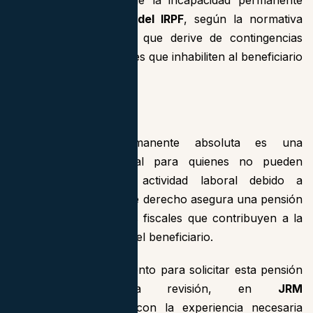
La pensión derivada de la incapacidad permanente
absoluta está
exenta del IRPF
, según la normativa
fiscal vigente, siempre que derive de contingencias
comunes o profesionales que inhabiliten al beneficiario
para cualquier trabajo.
Conclusión
La incapacidad permanente absoluta es una
protección fundamental para quienes no pueden
desempeñar ninguna actividad laboral debido a
limitaciones graves. Este derecho asegura una pensión
adecuada y exenciones fiscales que contribuyen a la
estabilidad económica del beneficiario.
Si necesitas asesoramiento para solicitar esta pensión
o enfrentar una revisión, en
JRM
Abogados
contamos con la experiencia necesaria