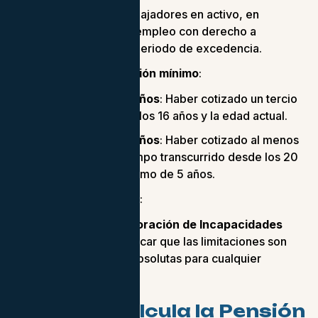
Por ejemplo, trabajadores en activo, en
situación de desempleo con derecho a
prestación o en periodo de excedencia.
Periodo de cotización mínimo
:
Menores de 31 años
: Haber cotizado un tercio
del tiempo entre los 16 años y la edad actual.
Mayores de 31 años
: Haber cotizado al menos
un cuarto del tiempo transcurrido desde los 20
años, con un mínimo de 5 años.
Evaluación médica
:
El
Equipo de Valoración de Incapacidades
(EVI)
debe certificar que las limitaciones son
permanentes y absolutas para cualquier
actividad laboral.
Cómo se Calcula la Pensión