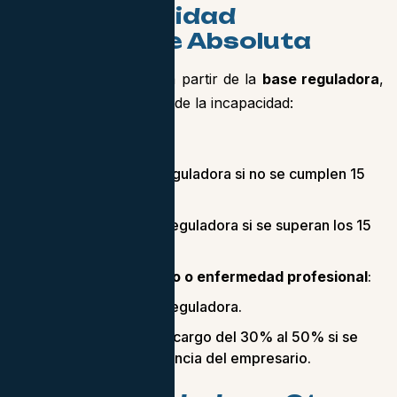
por Incapacidad
Permanente Absoluta
La
pensión
se calcula a partir de la
base reguladora
,
dependiendo del origen de la incapacidad:
Enfermedad común
:
50% de la base reguladora si no se cumplen 15
años cotizados.
100% de la base reguladora si se superan los 15
años.
Accidente de trabajo o enfermedad profesional
:
100% de la base reguladora.
Puede incluir un recargo del 30% al 50% si se
demuestra negligencia del empresario.