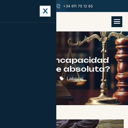
info@abogadosjrm.com
+34 611 75 12 65
X
¿Qué es la incapacidad
permanente absoluta?
16 de enero de 2026
Laboral