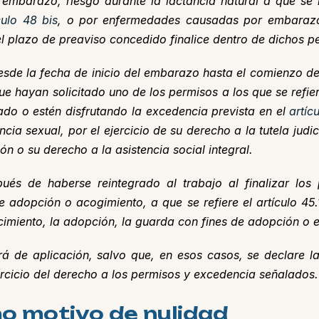
 embarazo, riesgo durante la lactancia natural a que se 
culo 48 bis
, o por enfermedades causadas por embarazo,
 el plazo de preaviso concedido finalice dentro de dichos p
sde la fecha de inicio del embarazo hasta el comienzo del
que hayan solicitado uno de los permisos a los que se refie
tado o estén disfrutando la excedencia prevista en el
artíc
ncia sexual, por el ejercicio de su derecho a la tutela judi
ón o su derecho a la asistencia social integral.
ués de haberse reintegrado al trabajo al finalizar los
 adopción o acogimiento, a que se refiere el artículo 45.
imiento, la adopción, la guarda con fines de adopción o e
será de aplicación, salvo que, en esos casos, se declare 
rcicio del derecho a los permisos y excedencia señalados.
 motivo de nulidad